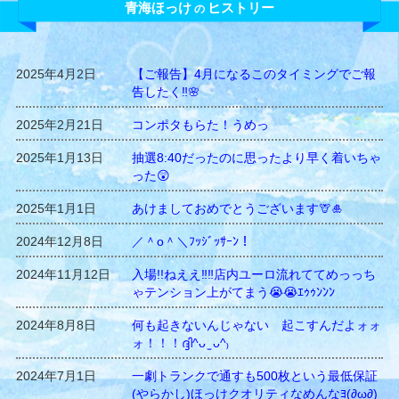
青海ほっけ
ヒストリー
の
2025年4月2日
【ご報告】4月になるこのタイミングでご報
告したく‼️🌸
2025年2月21日
コンポタもらた！うめっ
2025年1月13日
抽選8:40だったのに思ったより早く着いちゃ
った😲
2025年1月1日
あけましておめでとうございます🦒🎍
2024年12月8日
／＾o＾＼ﾌｯｼﾞｯｻｰﾝ！
2024年11月12日
入場!!ねええ‼️‼️店内ユーロ流れててめっっち
ゃテンション上がてまう😭😭ｴｩｩﾝﾝﾝ
2024年8月8日
何も起きないんじゃない 起こすんだよォォ
ォ！！！ദ്ദി^ᴗ ̫ ᴗ^₎
2024年7月1日
一劇トランクで通すも500枚という最低保証
(やらかし)ほっけクオリティなめんなﾖ(∂ω∂)