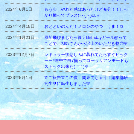
2024年6月1日
もう少しやれた感はあったけど充分！！しっ
かり捲ってプラス( ᴖ ·̫ ᴖ )︎︎👍🏻⭐️
2024年4月15日
おとといのんだ！メロンのやつ！うま！🍈
2024年1月21日
風船飛びましたッ👯🎈Birthdayガール🎂って
ことで、ﾌｫﾛﾜさんから沢山のいただき物🥹💛
2023年12月7日
レギュラー後悲しみに暮れてたらすぐビック
ーー‼️途中で白7揃ってコーラリアンモードも
ストック出来た( ᐪ꒳​ᐪ )💛
2023年5月1日
🦒ご報告🦒この度、関東でちゃう！編集部研
究生🔰に転生しました💛