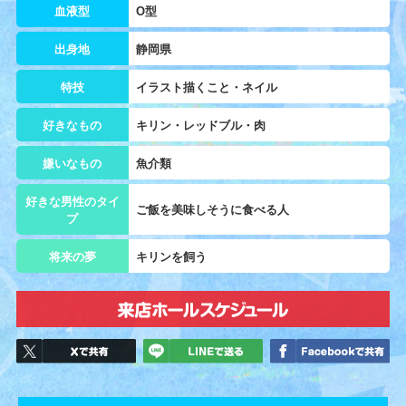
血液型
O型
出身地
静岡県
特技
イラスト描くこと・ネイル
好きなもの
キリン・レッドブル・肉
嫌いなもの
魚介類
好きな男性のタイ
ご飯を美味しそうに食べる人
プ
将来の夢
キリンを飼う