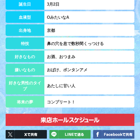
誕生日
3月2日
血液型
OみたいなA
出身地
京都
特技
鼻の穴を息で数秒間くっつける
好きなもの
お酒、おつまみ
嫌いなもの
おばけ、ボンタンアメ
好きな男性のタイ
あたしに甘い人
プ
将来の夢
コンプリート！